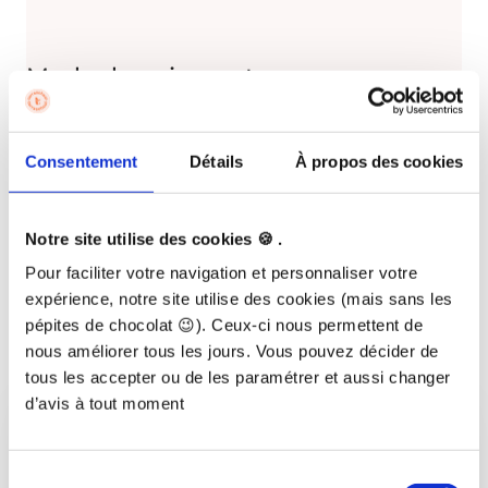
Mode de paiement
En m'inscrivant à la formation, j'accepte les
CGV.
Consentement
Détails
À propos des cookies
Oui, je consens à recevoir la newsletter de Terra School
Si vous souhaitez utiliser votre droit de rétractation de 14
Notre site utilise des cookies 🍪 .
jours, envoyez-nous un email à contact@terraschool.fr
Vos données personnelles seront utilisées pour traiter
Pour faciliter votre navigation et personnaliser votre
votre commande, vous aider à naviguer sur ce site web et
expérience, notre site utilise des cookies (mais sans les
à d'autres fins décrites dans notre politique de
pépites de chocolat 😉). Ceux-ci nous permettent de
confidentialité.
nous améliorer tous les jours. Vous pouvez décider de
tous les accepter ou de les paramétrer et aussi changer
d’avis à tout moment
Sélection