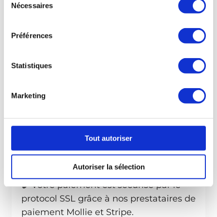
Nécessaires
du
consentement
Préférences
Statistiques
Votre accompagnement
Marketing
Le
Potager Malin & Vivant
Offre
Mixte (Formation en ligne & 2
Jours en présentiel)
Tout autoriser
Autoriser la sélection
🔓
Votre paiement est sécurisé par le
protocol SSL grâce à nos prestataires de
paiement Mollie et Stripe.