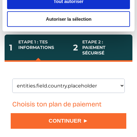
risque sur notre méthode. Tu nous envoies
Tout autoriser
et on te rembourse sans blabla ou questions
(spoiler : ce n'est encore jamais arrivé avec
Autoriser la sélection
nos clients)
ETAPE 1 : TES
ETAPE 2 :
1
2
INFORMATIONS
PAIEMENT
SÉCURISÉ
Choisis ton plan de paiement
CONTINUER ►