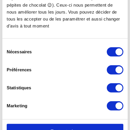
Des supports imprimables, à emmener au
pépites de chocolat 😉). Ceux-ci nous permettent de
jardin pour passer plus vite à l’action et
nous améliorer tous les jours. Vous pouvez décider de
avancer concrètement
tous les accepter ou de les paramétrer et aussi changer
d’avis à tout moment
L'accès à la communauté Terra School
pendant 1 an
►
Un espace pour échanger avec les autres
Sélection
membres de la communauté et partager tes
Nécessaires
du
avancées
consentement
Un accès à vie au contenu de la formation
Préférences
►
Pour avancer à ton rythme, revoir les
contenus selon les saisons, et t’appuyer sur la
Statistiques
méthode pour avoir un potager qui
s'améliore d'année en année
Marketing
Une garantie satisfait.e ou remboursé.e de
14 jours
►
Pour pouvoir te faire ta propre idée sans