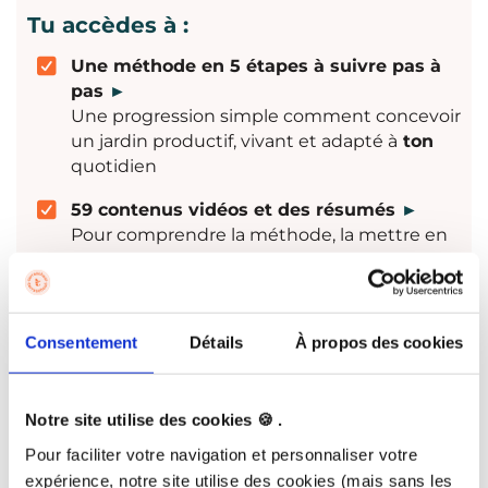
Tu accèdes à :
Une méthode en 5 étapes à suivre pas à
pas
►
Une progression simple comment concevoir
un jardin productif, vivant et adapté à
ton
quotidien
59 contenus vidéos et des résumés
►
Pour comprendre la méthode, la mettre en
pratique facilement, et pouvoir revenir
facilement à l’essentiel sans tout revoir.
12 fiches d'actions à mener mois par mois
Consentement
Détails
À propos des cookies
au potager
►
Un fil conducteur toute l’année pour savoir
quoi faire quand, sans s'éparpiller ou oublier
Notre site utilise des cookies 🍪 .
quelque chose d'important
Pour faciliter votre navigation et personnaliser votre
Des fiches pratiques
►
expérience, notre site utilise des cookies (mais sans les