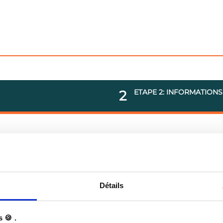
2
ETAPE 2: INFORMATIONS
Profiter de l'offre
Détails
|
Politique de confidentialité
|
Mentions légales
|
Conditions Gén
 🍪 .