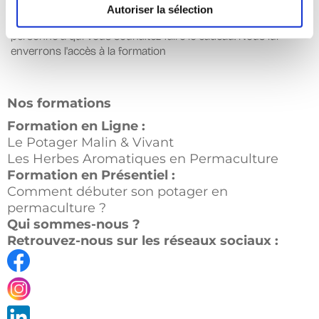
Il faudra juste nous envoyer un mail très court à
Autoriser la sélection
contact@terraschool.fr avec le prénom, nom & email de la
personne à qui vous souhaitez faire le cadeau. Nous lui
enverrons l'accès à la formation
Nos formations
Formation en Ligne :
Le Potager Malin & Vivant
Les Herbes Aromatiques en Permaculture
F
ormation en Présentiel :
Comment débuter son potager en
permaculture ?
Qui sommes-nous ?
Retrouvez-nous sur les réseaux sociaux :