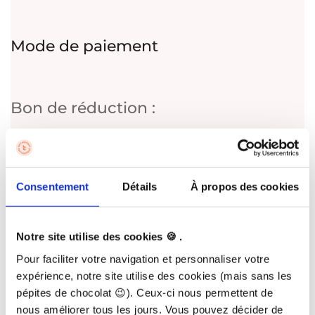
Mode de paiement
Bon de réduction :
En m'inscrivant à la formation, j'accepte les
CGV.
Oui, je consens à recevoir la newsletter de Terra School
Consentement
Détails
À propos des cookies
Si vous souhaitez utiliser votre droit de rétractation de 14
jours, envoyez-nous un email à contact@terraschool.fr
Notre site utilise des cookies 🍪 .
Vos données personnelles seront utilisées pour traiter votre
commande, vous aider à naviguer sur ce site web et à
Pour faciliter votre navigation et personnaliser votre
d'autres fins décrites dans notre politique de confidentialité.
expérience, notre site utilise des cookies (mais sans les
Votre formation
pépites de chocolat 😉). Ceux-ci nous permettent de
Le Potager Abondant & Au naturel
nous améliorer tous les jours. Vous pouvez décider de