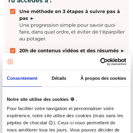
Tu accèdes à :
Une méthode en 3 étapes à suivre pas à
pas
►
Une progression simple pour savoir quoi
faire, dans quel ordre, et éviter de t'éparpiller
au potager.
20h de contenus vidéos et des résumés
►
Pour comprendre la méthode, la mettre en
pratique facilement, et pouvoir revenir
facilement à l’essentiel sans tout revoir.
Consentement
Détails
À propos des cookies
12 fiches d'actions à mener mois par mois
au potager
►
Un fil conducteur toute l’année pour savoir
Notre site utilise des cookies 🍪 .
quoi faire au bon moment et ne rien oublier
Pour faciliter votre navigation et personnaliser votre
d'important
expérience, notre site utilise des cookies (mais sans les
12 fiches de plan de potager
►
pépites de chocolat 😉). Ceux-ci nous permettent de
Un support prêt à l’emploi pour organiser ton
nous améliorer tous les jours. Vous pouvez décider de