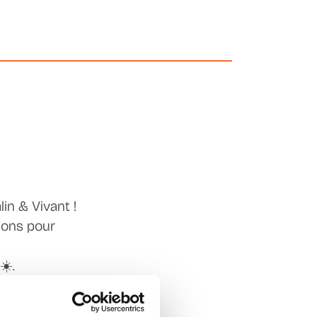
in & Vivant !
ions pour
☀️.