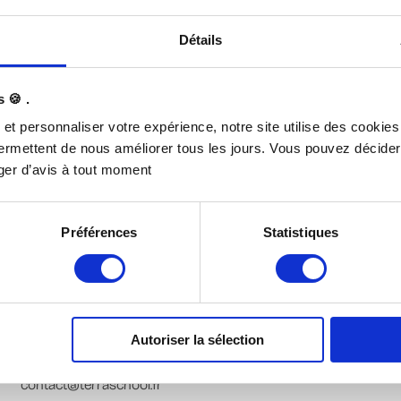
🎁
Tu as offert cette formation comme cadeau ?
Quelle bonne idée !
Détails
1. Voici
le bon cadeau à télécharger et à personnalise
nous le prénom, nom & email de la personne qui reçoi
 🍪 .
t@terraschool.fr. Nous lui enverrons les accès à la f
n et personnaliser votre expérience, notre site utilise des cookie
ermettent de nous améliorer tous les jours. Vous pouvez décider
ger d’avis à tout moment
Préférences
Statistiques
Autoriser la sélection
Contactez-nous :
contact@terraschool.fr