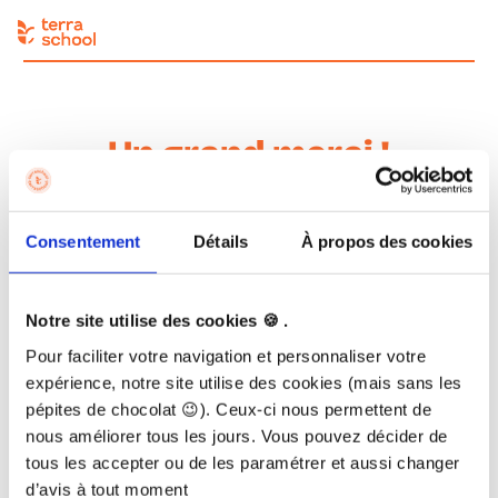
Un grand merci !
✅ Ton inscription est validée pour notre formation Le
Consentement
Détails
À propos des cookies
Potager Malin & Vivant !
Tu as reçu un email de confirmation avec toutes les
informations pour débuter ta formation.
Notre site utilise des cookies 🍪 .
Bienvenue dans la communauté joyeuse Terra School ☀️.
Pour faciliter votre navigation et personnaliser votre
expérience, notre site utilise des cookies (mais sans les
🎁
Tu as offert cette formation comme cadeau ?
pépites de chocolat 😉). Ceux-ci nous permettent de
Quelle bonne idée !
nous améliorer tous les jours. Vous pouvez décider de
1. Voici
le bon cadeau à télécharger et à personnaliser
tous les accepter ou de les paramétrer et aussi changer
2. Envoie-nous le prénom, nom & email de la personne qui
d’avis à tout moment