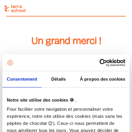
Un grand merci !
✅ Votre commande est validée pour la formation
Les Herbes
Aromatiques en Permaculture
de Sébastien Marc
Vous avez reçu un email de confirmation avec toutes les
informations pour débuter votre formation.
Consentement
Détails
À propos des cookies
Bienvenue dans la communauté joyeuse Terra School ☀️
Notre site utilise des cookies 🍪 .
🎁
Vous avez offert cette formation comme cadeau ?
Quelle bonne idée !
Pour faciliter votre navigation et personnaliser votre
Envoyer nous le prénom, nom & email de la personne qui
expérience, notre site utilise des cookies (mais sans les
reçoit le cadeau
pépites de chocolat 😉). Ceux-ci nous permettent de
à contact@terraschool.fr. Nous lui enverrons les accès à la
nous améliorer tous les jours. Vous pouvez décider de