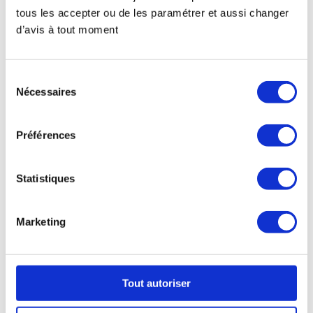
formation.
tous les accepter ou de les paramétrer et aussi changer
d’avis à tout moment
Sélection
Nécessaires
du
consentement
Menu
Préférences
Qui sommes-nous ?
R
etrouvez-nous sur les réseaux sociaux :
Statistiques
Marketing
Contactez-nous :
Tout autoriser
contact@terraschool.fr