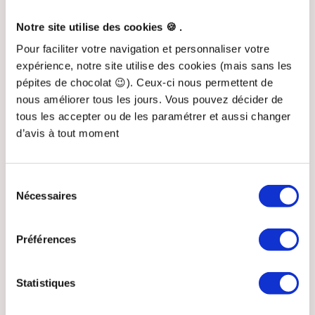
1. Vous avez reçu un mail pour confirmer votre
adresse mail. Cliquez sur le lien pour la valider.
Notre site utilise des cookies 🍪 .
Pour faciliter votre navigation et personnaliser votre
2. Ajoutez le créneau du jeudi 13 Février de 18h30 à
expérience, notre site utilise des cookies (mais sans les
19h30 dans votre agenda pour être certain.e de ne
pépites de chocolat 😉). Ceux-ci nous permettent de
pas rater la conférence.
nous améliorer tous les jours. Vous pouvez décider de
tous les accepter ou de les paramétrer et aussi changer
d’avis à tout moment
3. Vous allez recevoir un mail avec le lien de la visio-
Sélection
conférence. Si le mail est dans votre onglet
Nécessaires
du
Promotions de votre boîte mail, déplacez-le dans
consentement
l'onglet principal pour être certain.e de recevoir toutes
les informations.
Préférences
Nous allons vous envoyer des ressources gratuites
Statistiques
avant la
conférence, ce serait dommage de rater ça !