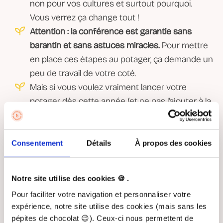
non pour vos cultures et surtout pourquoi.
Vous verrez ça change tout !
Attention : la conférence est garantie sans
barantin et sans astuces miracles.
Pour mettre
en place ces étapes au potager, ça demande un
peu de travail de votre coté.
Mais si vous voulez vraiment lancer votre
potager dès cette année (et ne pas l'ajouter à la
liste des bonnes résolutions pas tenues) vous
êtes au bon endroit.
Consentement
Détails
À propos des cookies
Inscriptions ouvertes jusqu'au 17 Mars
2025 (inclus)
Notre site utilise des cookies 🍪 .
Pour faciliter votre navigation et personnaliser votre
expérience, notre site utilise des cookies (mais sans les
Inscrivez-vous dès maintenant !
pépites de chocolat 😉). Ceux-ci nous permettent de