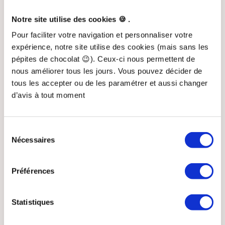
1. Vous avez reçu un mail pour confirmer votre
adresse mail. Cliquez sur le lien pour la valider.
Notre site utilise des cookies 🍪 .
Pour faciliter votre navigation et personnaliser votre
2. Ajoutez le créneau du
mardi 18 Mars de 18h30 à
expérience, notre site utilise des cookies (mais sans les
19h30
dans votre agenda pour être certain.e de ne
pépites de chocolat 😉). Ceux-ci nous permettent de
pas rater la conférence.
nous améliorer tous les jours. Vous pouvez décider de
tous les accepter ou de les paramétrer et aussi changer
d’avis à tout moment
3. Vous allez recevoir un mail avec le lien de la visio-
Sélection
conférence. Si le mail est dans votre onglet
Nécessaires
du
Promotions de votre boîte mail, déplacez-le dans
consentement
l'onglet principal pour être certain.e de recevoir toutes
les informations.
Préférences
Nous allons vous envoyer des ressources gratuites
Statistiques
avant la
conférence, ce serait dommage de rater ça !